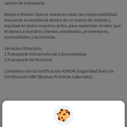
opción de transporte.
Nuestra Misión: Operar nuestras rutas con responsabilidad,
buscando la excelencia dentro de un marco de respeto y
equidad en todos nuestros actos, para maximizar el valor que
le damos a nuestros clientes, empleados, proveedores,
comunidades y accionistas.
Servicios Ofrecidos:
1.Transporte Interprovincial y Encomiendas
2.Transporte de Personal
Contamos con la Certificación AENOR (Seguridad Vial) y la
Certificación ABE (Buenas Prácticas Laborales).
APLICAR A ESTE PROCESO